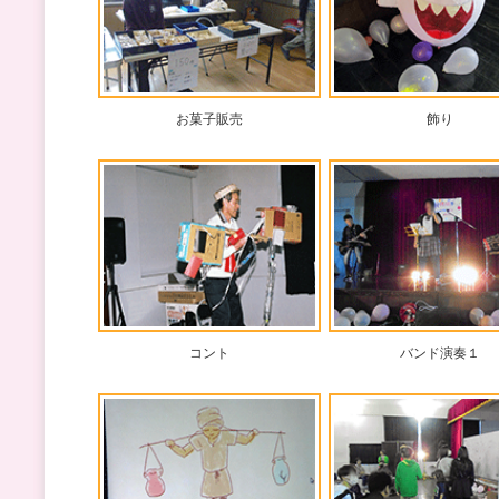
お菓子販売
飾り
コント
バンド演奏１